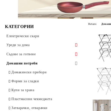
Начало
Домашн
КАТЕГОРИИ
Електрически скари
Уреди за дома
Електрически уреди
Съдове за готвене
Чушкопек
Газови уреди
Тенджери
Домашни потреби
Готварски печки
Газови котлони без защита
Тенджери България
Касероли
Домакински прибори
Домакински уреди
Газови котлони за открито
Тенджера Rubino метални дръжки
Тигани
Форми за сладки
стъклен капак
Отоплителни уреди
Тави
Купи за храна
Тенджери Rubino метални дръжки
Бързовари
Чайници
Пластмасови чекмеджета
метален капак
Електрически одеала
Джезвета
Затварачки, отварачки
Тенджери Рубино тумбести