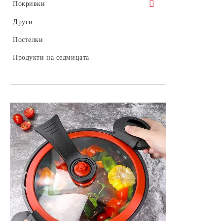
Покривки
Мушама за маса
Други
Мушама силикон
Постелки
Мушама за маса текстил
Продукти на седмицата
Мушама релеф 20м