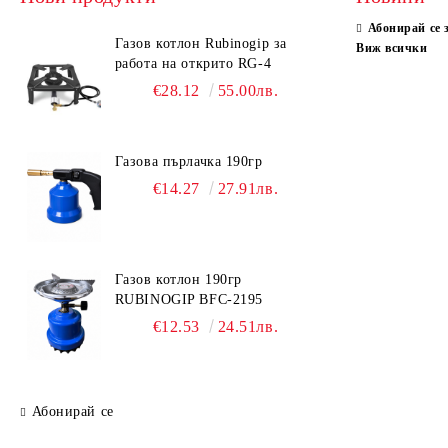
Абонирай се 
Газов котлон Rubinogip за
Виж всички
работа на открито RG-4
€28.12
55.00лв.
Газова пърлачка 190гр
€14.27
27.91лв.
Газов котлон 190гр
RUBINOGIP BFC-2195
€12.53
24.51лв.
Абонирай се