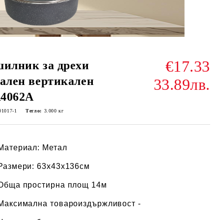
€17.33
илник за дрехи
ален вертикален
33.89лв.
4062A
01017-1
Тегло:
3.000
кг
Материал: Метал
Размери: 63х43х136см
Обща простирна площ 14м
Максимална товароиздържливост -