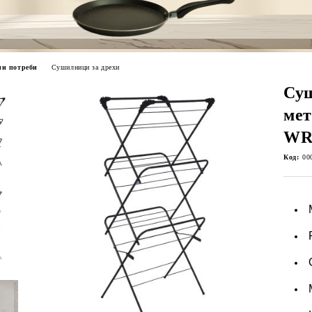
и потреби
Сушилници за дрехи
Суш
мет
WR
Код:
00