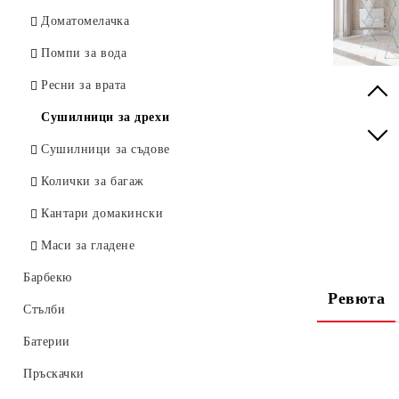
Казани
Доматомелачка
Тенджери RUBINO PREMIUM
Капаци
Помпи за вода
Тенджери КМ
Ресни за врата
Тенджери леки
Prev
Сушилници за дрехи
Тенджери с гранитно покритие
Next
Сушилници за съдове
Тенджери емайл
Колички за багаж
Тенджери 555
Кантари домакински
Маси за гладене
Барбекю
Ревюта
Стълби
Батерии
Пръскачки