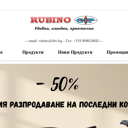
---email: rubino@abv.bg---Тел: +359 898620882---
ло
Продукти
Нови Продукти
Промоци