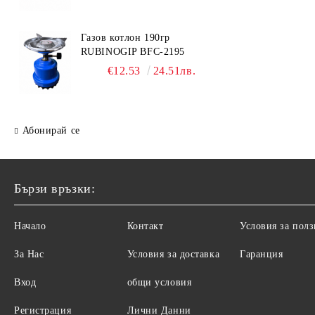
Газов котлон 190гр
RUBINOGIP BFC-2195
€12.53
24.51лв.
Абонирай се
Бързи връзки:
Начало
Контакт
Условия за полз
За Нас
Условия за доставка
Гаранция
Вход
общи условия
Регистрация
Лични Данни