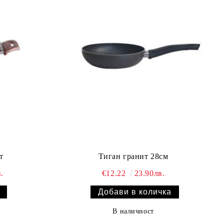
т
Тиган гранит 28см
.
€12.22
23.90лв.
В наличност