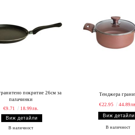
Тенджера грани
палачинки
€22.95
44.89лв
€9.71
18.99лв.
Виж детайли
Виж детайли
В наличност
В наличност