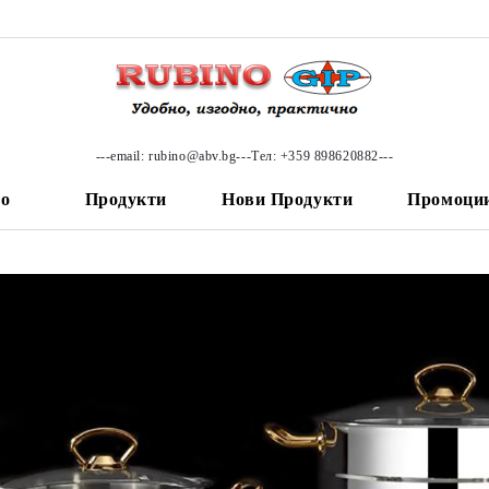
---email: rubino@abv.bg---Тел: +359 898620882---
ло
Продукти
Нови Продукти
Промоци