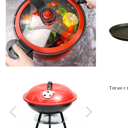
Маси за гладене
Тиган с гранитено покритие 26см за