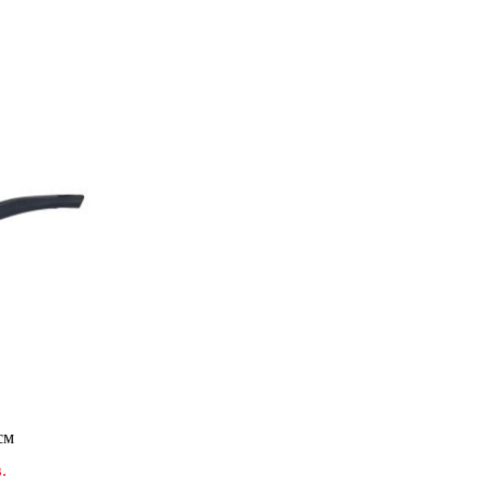
ит 32см
.