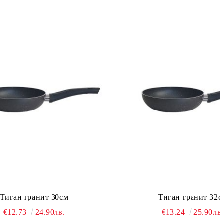
Тиган гранит 30см
Тиган гран
€12.73
24.90лв.
€13.24
25.90лв