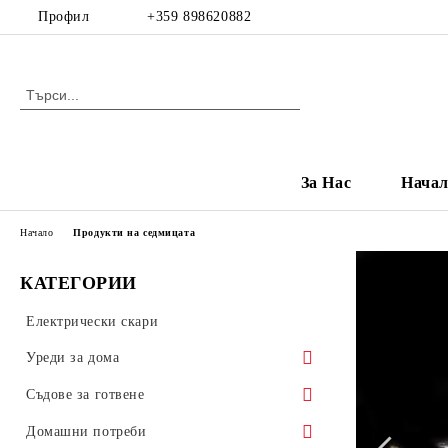
Профил
+359 898620882
За Нас
Нача
Начало
Продукти на седмицата
КАТЕГОРИИ
Електрически скари
Уреди за дома
Електрически уреди
Съдове за готвене
Чушкопек
Газови уреди
Тенджери
Домашни потреби