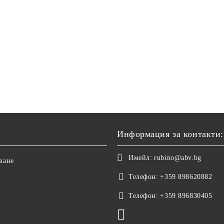
Информация за контакти:
Имейл:
rubino@abv.bg
ване
Телефон:
+359 898620882
Телефон:
+359 896830405