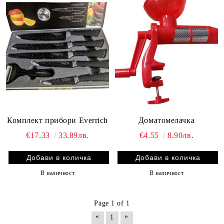
Комплект прибори Everrich
Доматомелачка
€17.33
33.89лв.
€4.55
8.90лв.
В наличност
В наличност
Page 1 of 1
«
»
1