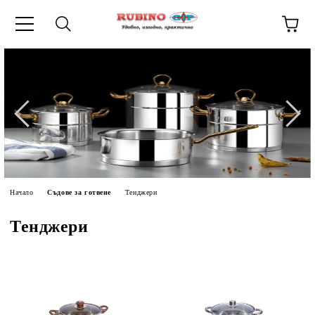
ик
Начало
Съдове за готвене
Тенджери
Тенджери