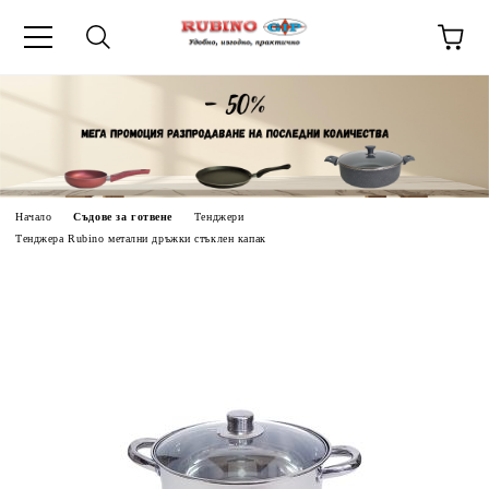
ик
Начало
Съдове за готвене
Тенджери
Тенджера Rubino метални дръжки стъклен капак