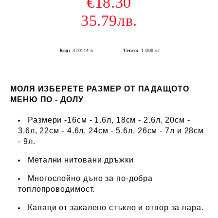
€18.30
35.79лв.
Код:
370114-5
Тегло:
1.000
кг
МОЛЯ ИЗБЕРЕТЕ РАЗМЕР ОТ ПАДАЩОТО
МЕНЮ ПО - ДОЛ
У
Размери -16см - 1.6л, 18см - 2.6л, 20см -
3.6л, 22см - 4.6л, 24см - 5.6л, 26см - 7л и 28см
- 9л.
Метални нитовани дръжки
Многослойно дъно за по-добра
топлопроводимост.
Капаци от закалено стъкло и отвор за пара.