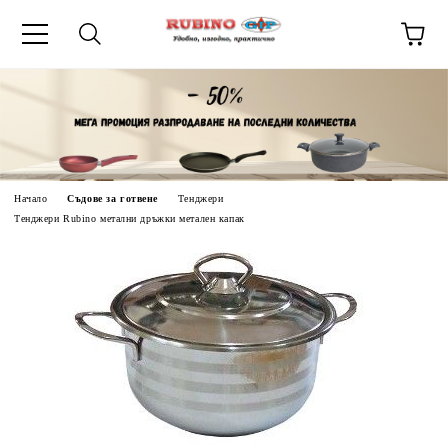
ик
Начало
Съдове за готвене
Тенджери
Тенджери Rubino метални дръжки метален капак