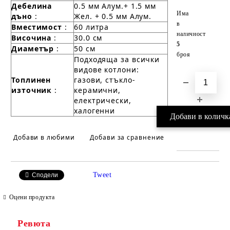
Дебелина
0.5 мм Алум.+ 1.5 мм
Добави в желани
Има
дъно
:
Жел. + 0.5 мм Алум.
в
Вместимост
:
60 литра
наличност
Височина
:
30.0 см
5
Диаметър
:
50 см
броя
Подходяща за всички
видове котлони:
Топлинен
газови, стъкло-
източник
:
керамични,
електрически,
халогенни
Добави в любими
Добави за сравнение
Tweet
Сподели
Оцени продукта
Ревюта