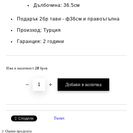
Дълбочина: 36.5см
Подарък 2бр тави - ф36см и правоъгълна
Произход: Турция
Гаранция: 2 години
Добави в желани
Има в наличност
20
броя
Tweet
Сподели
Оцени продукта