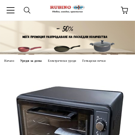
ик
Начало
Уреди за дома
Електрически уреди
Готварски печки