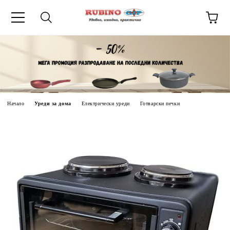
ик
Начало
Уреди за дома
Електрически уреди
Готварски печки