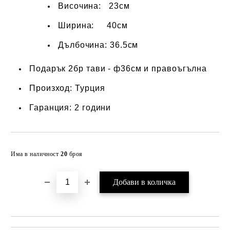
Височина: 23см
Ширина: 40см
Дълбочина: 36.5см
Подарък 2бр тави - ф36см и правоъгълна
Произход: Турция
Гаранция: 2 години
Добави в желани
Има в наличност
20
броя