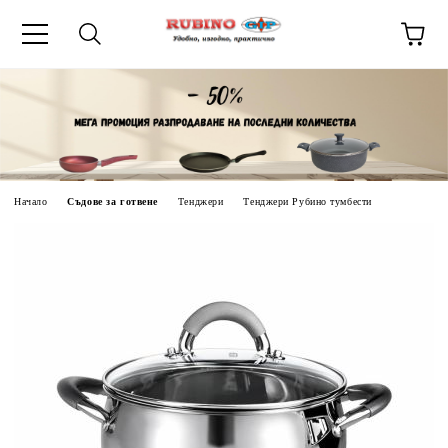
ик
Начало
Съдове за готвене
Тенджери
Тенджери Рубино тумбести