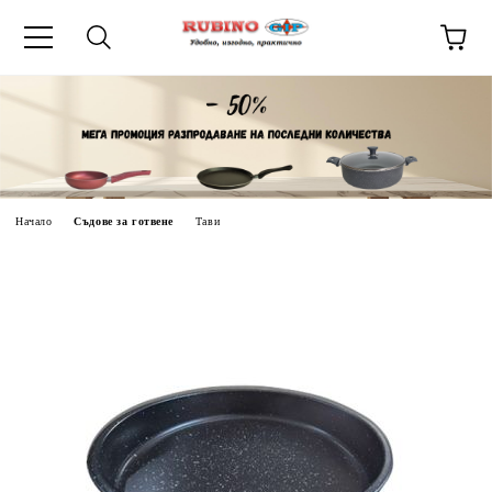
ик
Начало
Съдове за готвене
Тави