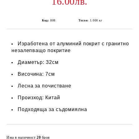
16.00лв.
Код:
808
Тегло:
1.000
кг
Изработена от алуминий покрит с гранитно
незалепващо покритие
Диаметър: 32см
Височина: 7см
Лесна за почистване
Произход: Китай
Подходяща за съдомиялна
Добави в желани
Има в наличност
20
броя