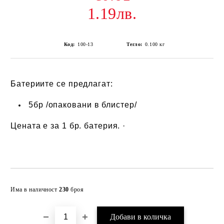
1.19лв.
Код:
100-13
Тегло:
0.100
кг
Батериите се предлагат:
5бр /опаковани в блистер/
Цената е за 1 бр. батерия. ·
Добави в желани
Има в наличност
230
броя