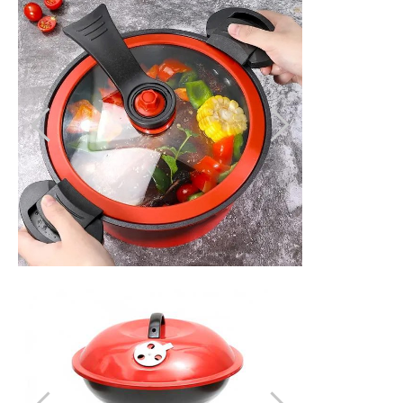
Кантари домакински
Маси за гладене