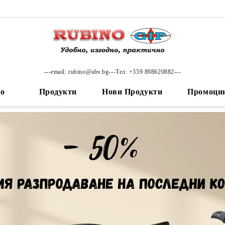
---email: rubino@abv.bg---Тел: +359 898620882---
ло
Продукти
Нови Продукти
Промоци