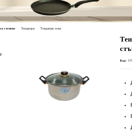
за готвене
Тенджери
Тенджери леки
Тен
стъ
Код:
37