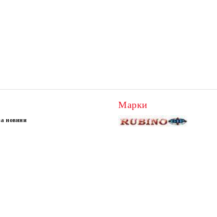
Марки
за новини