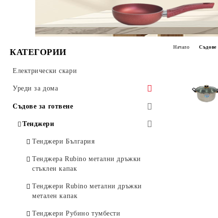
Начало
Съдове 
КАТЕГОРИИ
Електрически скари
Уреди за дома
Електрически уреди
Съдове за готвене
Чушкопек
Газови уреди
Тенджери
Готварски печки
Газови котлони без защита
Тенджери България
Домакински уреди
Газови котлони за открито
Тенджера Rubino метални дръжки
стъклен капак
Отоплителни уреди
Тенджери Rubino метални дръжки
Бързовари
метален капак
Електрически одеала
Тенджери Рубино тумбести