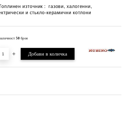
Топлинен източник : газови, халогенни,
ектрически и стькло-керамични котлони
наличност
50
броя
Добави в желани