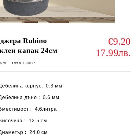
€9.20
джера Rubino
клен капак 24см
17.99лв.
0270
Тегло:
1.000
кг
Дебелина корпус: 0.3 мм
Дебелина дъно : 0.6 мм
Вместимост : 4.6литра
Височина : 12.5 см
Диаметър : 24.0 см