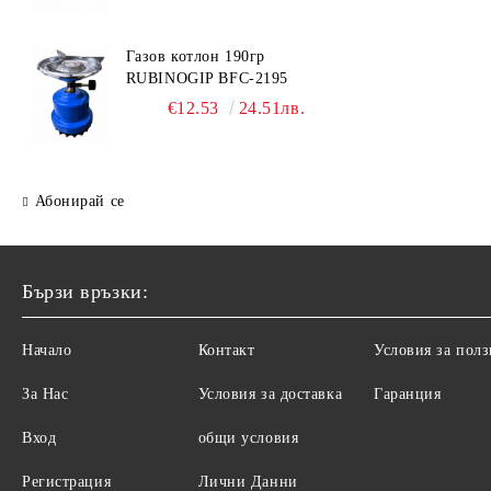
Газов котлон 190гр
RUBINOGIP BFC-2195
€12.53
24.51лв.
Абонирай се
Бързи връзки:
Начало
Контакт
Условия за полз
За Нас
Условия за доставка
Гаранция
Вход
общи условия
Регистрация
Лични Данни