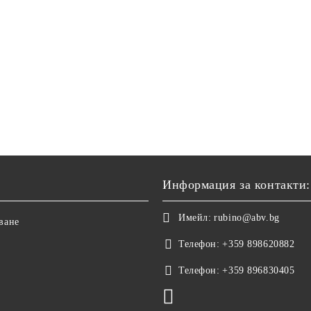
Информация за контакти:
Имейл:
rubino@abv.bg
ване
Телефон:
+359 898620882
Телефон:
+359 896830405