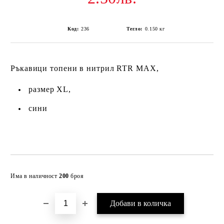
Код:
236
Тегло:
0.150
кг
Ръкавици топени в нитрил RTR MAX,
размер XL,
сини
Добави в желани
Има в наличност
200
броя