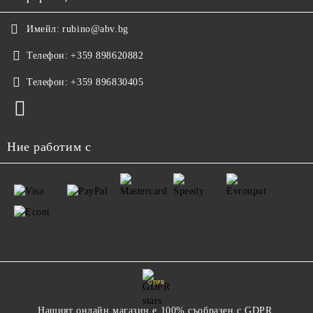
Имейл:
rubino@abv.bg
Телефон:
+359 898620882
Телефон:
+359 896830405
Ние работим с
GDPR
Нашият онлайн магазин е 100% съобразен с GDPR.