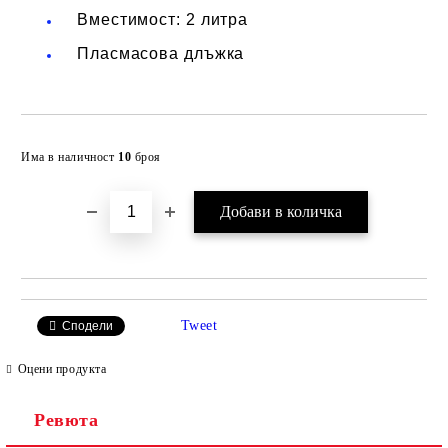
Вместимост: 2 литра
Пласмасова длъжка
Добави в желани
Има в наличност
10
броя
Tweet
Сподели
Оцени продукта
Ревюта