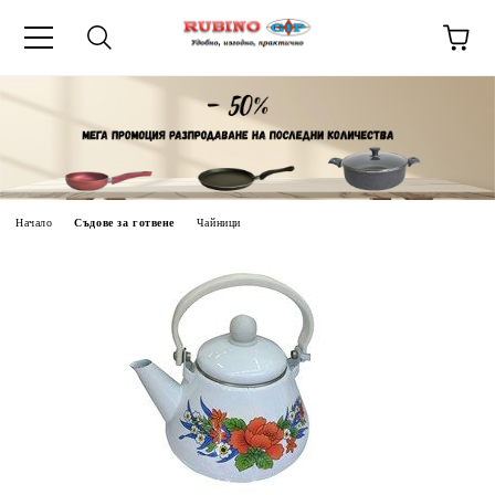
ик
Начало
Съдове за готвене
Чайници