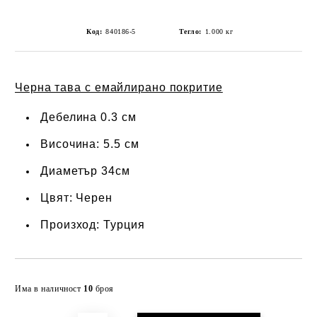
Код:
840186-5
Тегло:
1.000
кг
Черна тава с емайлирано покритие
Дебелина 0.3 см
Височина: 5.5 см
Диаметър 34см
Цвят: Черен
Произход: Турция
Добави в желани
Има в наличност
10
броя