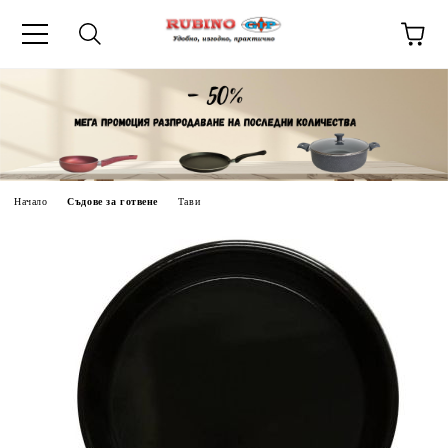
ик
Начало
Съдове за готвене
Тави