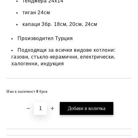
тенджера 24x14
тиган 24см
капаци 3бр. 18см, 20см, 24см
Производител Турция
Подходящи за всички видове котлони:
газови, стъкло-керамични, електрически,
халогенни, индукция
Добави в желани
Има в наличност
0
броя