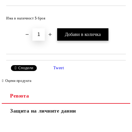
Добави в желани
Има в наличност
5
броя
Tweet
Сподели
Оцени продукта
Ревюта
Защита на личните данни