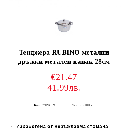
Тенджера RUBINO метални
дръжки метален капак 28см
€21.47
41.99лв.
Код:
370268-28
Тегло:
2.000
кг
Изработена от неръждаема стомана