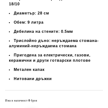
18/10
Диаметър: 28 см
Обем: 9 литра
Дебелина на стените: 0.5мм
Трислойно дъно: неръждаема стомана-
алуминий-неръждаема стомана
Пригодена за електрически, газови,
керамични и други готварски плотове
Метален капак
Нитовани дръжки
Добави в желани
Има в наличност
0
броя