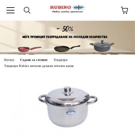
ик
Начало
Съдове за готвене
Тенджери
Тенджери Rubino метални дръжки метален капак