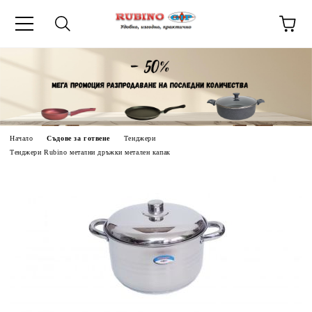
ик
Начало
Съдове за готвене
Тенджери
Тенджери Rubino метални дръжки метален капак