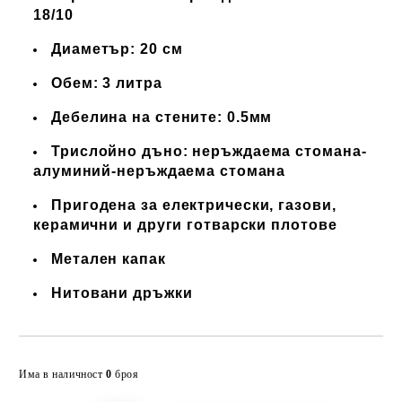
18/10
Диаметър: 20 см
Обем: 3 литра
Дебелина на стените: 0.5мм
Трислойно дъно: неръждаема стомана-
алуминий-неръждаема стомана
Пригодена за електрически, газови,
керамични и други готварски плотове
Метален капак
Нитовани дръжки
Добави в желани
Има в наличност
0
броя