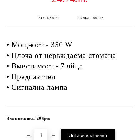
Код:
NZ 0142
Тегло:
0.000
кг
• Мощност - 350 W
• Плоча от неръждаема стомана
• Вместимост - 7 яйца
• Предпазител
• Сигнална лампа
Добави в желани
Има в наличност
20
броя