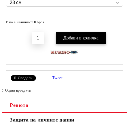
Добави в желани
Има в наличност
0
броя
Tweet
Сподели
Оцени продукта
Ревюта
Защита на личните данни