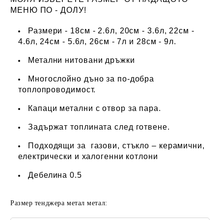
МЕНЮ ПО - ДОЛУ!
Размери - 18см - 2.6л, 20см - 3.6л, 22см -
4.6л, 24см - 5.6л, 26см - 7л и 28см - 9л.
Метални нитовани дръжки
Многослойно дъно за по-добра
топлопроводимост.
Капаци метални с отвор за пара.
Задържат топлината след готвене.
Подходящи за газови, стъкло – керамични,
електрически и халогенни котлони
Дебелина 0.5
Размер тенджера метал метал: